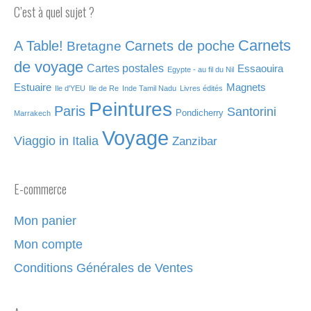
C’est à quel sujet ?
Carnets
A Table!
Carnets de poche
Bretagne
de voyage
Cartes postales
Essaouira
Egypte - au fil du Nil
Estuaire
Magnets
Ile d'YEU
Ile de Re
Inde Tamil Nadu
Livres édités
Peintures
Paris
Santorini
Pondicherry
Marrakech
Voyage
Viaggio in Italia
Zanzibar
E-commerce
Mon panier
Mon compte
Conditions Générales de Ventes