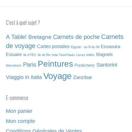
C’est à quel sujet ?
Carnets
A Table!
Carnets de poche
Bretagne
de voyage
Cartes postales
Essaouira
Egypte - au fil du Nil
Estuaire
Magnets
Ile d'YEU
Ile de Re
Inde Tamil Nadu
Livres édités
Peintures
Paris
Santorini
Pondicherry
Marrakech
Voyage
Viaggio in Italia
Zanzibar
E-commerce
Mon panier
Mon compte
Conditions Générales de Ventes