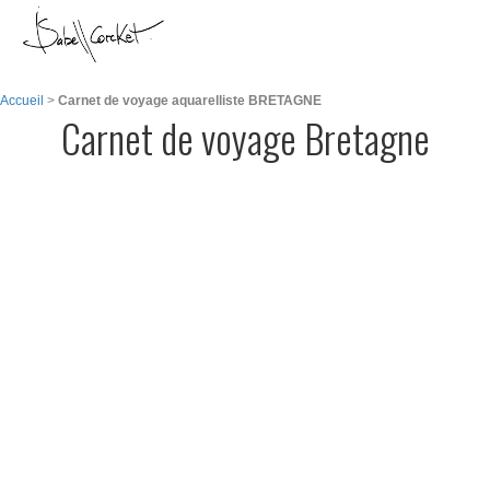
Me
Accueil
>
Carnet de voyage aquarelliste BRETAGNE
Carnet de voyage Bretagne