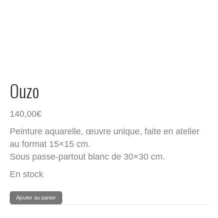
Ouzo
140,00
€
Peinture aquarelle, œuvre unique, faite en atelier
au format 15×15 cm.
Sous passe-partout blanc de 30×30 cm.
En stock
quantité
Ajouter au panier
de