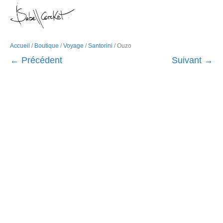
M
e
n
u
Accueil
/
Boutique
/
Voyage
/
Santorini
/ Ouzo
← Précédent
Suivant →