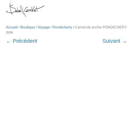
M
e
n
u
Accueil
/
Boutique
/
Voyage
/
Pondicherry
/ Carnet de poche PONDICHERY
Inde
← Précédent
Suivant →