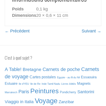
Poids
0,1 kg
Dimensions
20 × 0,6 × 11 cm
← Précédent
Suivant →
C’est à quel sujet ?
Carnets
A Table!
Carnets de poche
Bretagne
de voyage
Cartes postales
Essaouira
Egypte - au fil du Nil
Estuaire
Magnets
Ile d'YEU
Ile de Re
Inde Tamil Nadu
Livres édités
Peintures
Paris
Santorini
Pondicherry
Marrakech
Voyage
Viaggio in Italia
Zanzibar